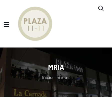
MRIA
Inicio
mria