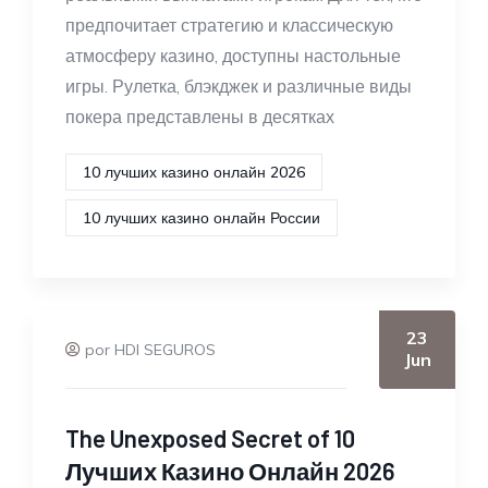
предпочитает стратегию и классическую
атмосферу казино, доступны настольные
игры. Рулетка, блэкджек и различные виды
покера представлены в десятках
10 лучших казино онлайн 2026
10 лучших казино онлайн России
23
por HDI SEGUROS
Jun
The Unexposed Secret of 10
Лучших Казино Онлайн 2026