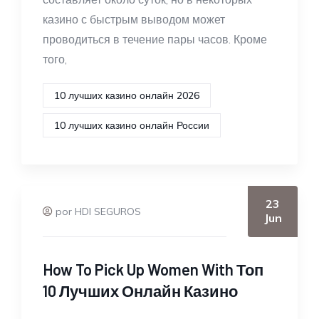
казино с быстрым выводом может
проводиться в течение пары часов. Кроме
того,
10 лучших казино онлайн 2026
10 лучших казино онлайн России
23
por HDI SEGUROS
Jun
How To Pick Up Women With Топ
10 Лучших Онлайн Казино