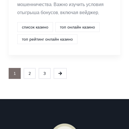
мошенничества. Важно изучить условия
отыгрыша бонусов, включая вейджер,
список казино
топ онлайн казино
топ рейтинг онлайн казино
1
2
3