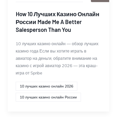
How 10 Лучших Казино Онлайн
России Made Me A Better
Salesperson Than You
10 лучших казино онлайн — обзор лучших
казино года Если вы хотите играть в
авиатор на деньги, обратите внимание на
казино с игрой авиатор 2026 — эта краш-
игра от Spribe
10 лучших казино онлайн 2026
10 лучших казино онлайн России