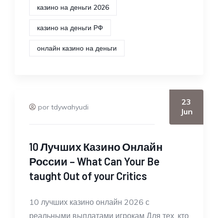
казино на деньги 2026
казино на деньги РФ
онлайн казино на деньги
23
por tdywahyudi
Jun
10 Лучших Казино Онлайн
России – What Can Your Be
taught Out of your Critics
10 лучших казино онлайн 2026 с
реальными выплатами игрокам Для тех, кто