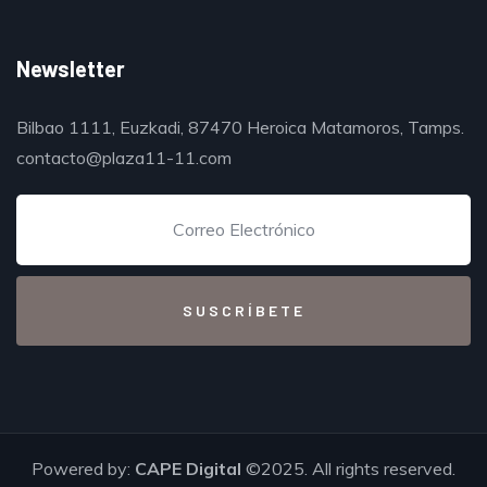
Newsletter
Bilbao 1111, Euzkadi, 87470 Heroica Matamoros, Tamps.
contacto@plaza11-11.com
Powered by:
CAPE Digital
©2025. All rights reserved.