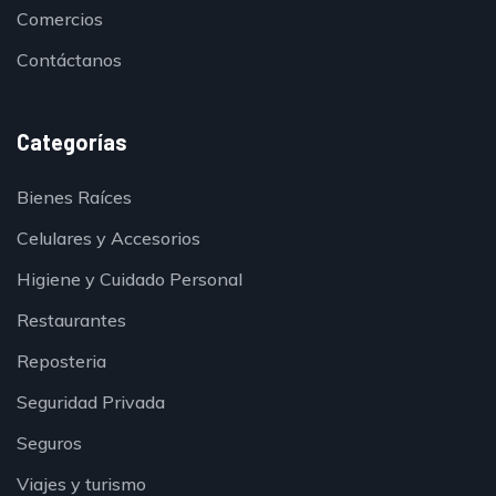
Comercios
Contáctanos
Categorías
Bienes Raíces
Celulares y Accesorios
Higiene y Cuidado Personal
Restaurantes
Reposteria
Seguridad Privada
Seguros
Viajes y turismo