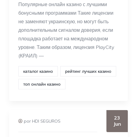
Популярные онлайн казино с лучшими
бонусными программами Такие лицензии
не заменяют украинскую, но могут быть
дополнительным сигналом доверия, если
площадка работает на международном
уровне. Таким образом, лицензия PlayCity
(КРАИЛ) —
каталог казино
рейтинг лучших казино
топ онлайн казино
23
por HDI SEGUROS
Jun