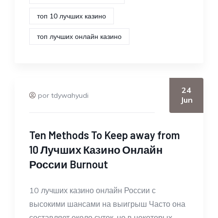
топ 10 лучших казино
топ лучших онлайн казино
24
por tdywahyudi
Jun
Ten Methods To Keep away from
10 Лучших Казино Онлайн
России Burnout
10 лучших казино онлайн России с
высокими шансами на выигрыш Часто она
составляет около суток, но в некоторых