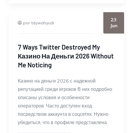
23
por tdywahyudi
Jun
7 Ways Twitter Destroyed My
Казино На Деньги 2026 Without
Me Noticing
Казино на деньги 2026 с надежной
репутацией среди игроков В них подробно
описаны условия и особенности
операторов. Часто доступен вход
посредством аккаунта в соцсетях. Нужно
убедиться, что в профиле представлена