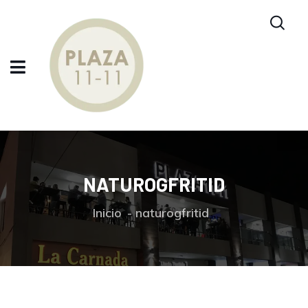
NATUROGFRITID
Inicio
naturogfritid