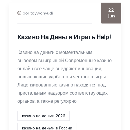
22
por tdywahyudi
Jun
Казино На Деньги Играть Help!
Казино на деньги с моментальным
выводом выигрышей Современные казино
онлайн всё чаще внедряют инновации,
повышающие удобство и честность игры.
Лицензированные казино находятся под
пристальным надзором соответствующих
органов, а также регулярно
казино на деньги 2026
казино на деньги в России