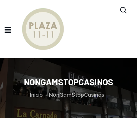
NONGAMSTOPCASINOS
Inicio
NonGamStopCasinos