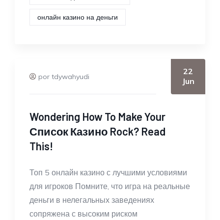
онлайн казино на деньги
22
por tdywahyudi
Jun
Wondering How To Make Your
Список Казино Rock? Read
This!
Топ 5 онлайн казино с лучшими условиями
для игроков Помните, что игра на реальные
деньги в нелегальных заведениях
сопряжена с высоким риском