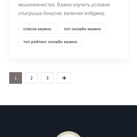
мошенничества. Важно изучить условия
отыгрыша бонусов, включая вейджер,
список казино
топ онлайн казино
топ рейтинг онлайн казино
1
2
3