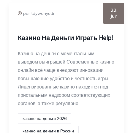
22
por tdywahyudi
Jun
Казино На Деньги Играть Help!
Казино на деньги с моментальным
выводом выигрышей Современные казино
онлайн всё чаще внедряют инновации,
повышающие удобство и честность игры.
Лицензированные казино находятся под
пристальным надзором соответствующих
органов, а также регулярно
казино на деньги 2026
казино на деньги в России