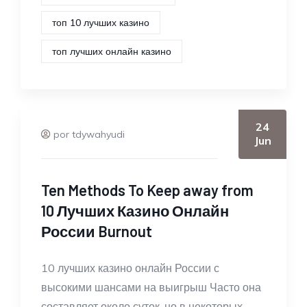
топ 10 лучших казино
топ лучших онлайн казино
24
por tdywahyudi
Jun
Ten Methods To Keep away from
10 Лучших Казино Онлайн
России Burnout
10 лучших казино онлайн России с
высокими шансами на выигрыш Часто она
составляет около суток, но в некоторых