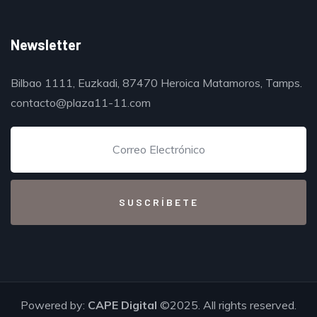
Newsletter
Bilbao 1111, Euzkadi, 87470 Heroica Matamoros, Tamps.
contacto@plaza11-11.com
Powered by:
CAPE Digital
©2025. All rights reserved.