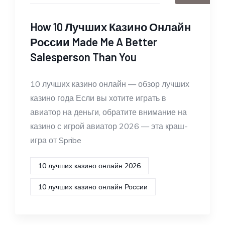
How 10 Лучших Казино Онлайн
России Made Me A Better
Salesperson Than You
10 лучших казино онлайн — обзор лучших
казино года Если вы хотите играть в
авиатор на деньги, обратите внимание на
казино с игрой авиатор 2026 — эта краш-
игра от Spribe
10 лучших казино онлайн 2026
10 лучших казино онлайн России