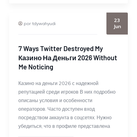
23
por tdywahyudi
Jun
7 Ways Twitter Destroyed My
Казино На Деньги 2026 Without
Me Noticing
Казино на деньги 2026 с надежной
репутацией среди игроков В них подробно
описаны условия и особенности
операторов. Часто доступен вход
посредством аккаунта в соцсетях. Нужно
убедиться, что в профиле представлена