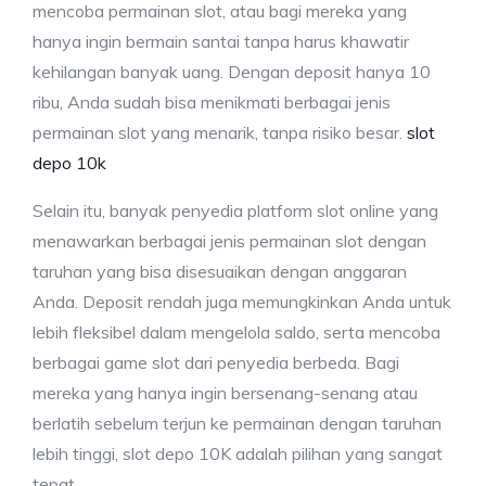
mencoba permainan slot, atau bagi mereka yang
hanya ingin bermain santai tanpa harus khawatir
kehilangan banyak uang. Dengan deposit hanya 10
ribu, Anda sudah bisa menikmati berbagai jenis
permainan slot yang menarik, tanpa risiko besar.
slot
depo 10k
Selain itu, banyak penyedia platform slot online yang
menawarkan berbagai jenis permainan slot dengan
taruhan yang bisa disesuaikan dengan anggaran
Anda. Deposit rendah juga memungkinkan Anda untuk
lebih fleksibel dalam mengelola saldo, serta mencoba
berbagai game slot dari penyedia berbeda. Bagi
mereka yang hanya ingin bersenang-senang atau
berlatih sebelum terjun ke permainan dengan taruhan
lebih tinggi, slot depo 10K adalah pilihan yang sangat
tepat.