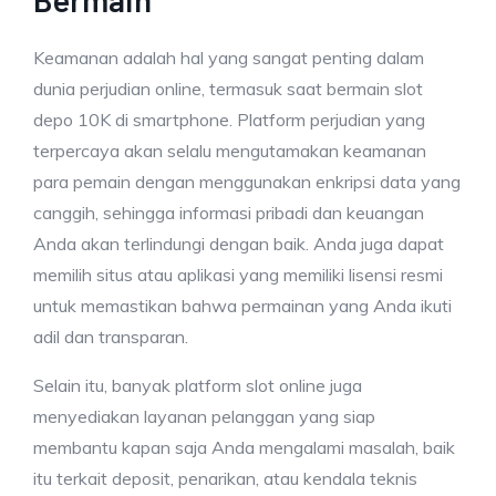
Keamanan adalah hal yang sangat penting dalam
dunia perjudian online, termasuk saat bermain slot
depo 10K di smartphone. Platform perjudian yang
terpercaya akan selalu mengutamakan keamanan
para pemain dengan menggunakan enkripsi data yang
canggih, sehingga informasi pribadi dan keuangan
Anda akan terlindungi dengan baik. Anda juga dapat
memilih situs atau aplikasi yang memiliki lisensi resmi
untuk memastikan bahwa permainan yang Anda ikuti
adil dan transparan.
Selain itu, banyak platform slot online juga
menyediakan layanan pelanggan yang siap
membantu kapan saja Anda mengalami masalah, baik
itu terkait deposit, penarikan, atau kendala teknis