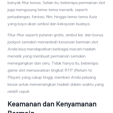
banyak fitur bonus. Selain itu, beberapa permainan slot
juga mengusung tema-tema menarik, seperti
petualangan, fantasi, film, hingga tema-tema Asia
yang kaya akan simbol dan kekayaan budaya.
Fitur-fitur seperti putaran gratis, simbol liar, dan bonus
jackpot semakin menambah keseruan bermain slot.
Anda bisa mendapatkan berbagai macam hadiah
menarik yang membuat permainan semakin
menegangkan dan seru. Tidak hanya itu, beberapa
game slot menawarkan tingkat RTP (Return to
Player) yang cukup tinggi, memberi Anda peluang
besar untuk memenangkan hadiah dalam waktu yang
relatif cepat.
Keamanan dan Kenyamanan
Bermain