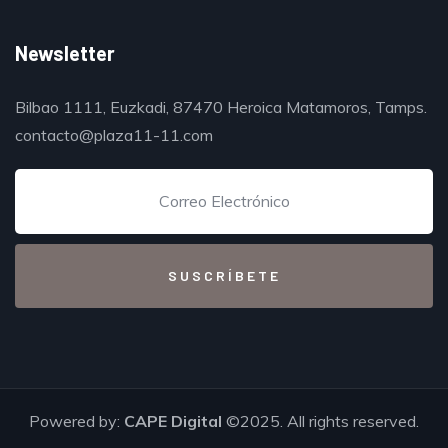
Newsletter
Bilbao 1111, Euzkadi, 87470 Heroica Matamoros, Tamps.
contacto@plaza11-11.com
Powered by:
CAPE Digital
©2025. All rights reserved.