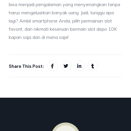
bisa menjadi pengalaman yang menyenangkan tanpa
harus mengeluarkan banyak uang. Jadi, tunggu apa
lagi? Ambil smartphone Anda, pilih permainan slot
favorit, dan nikmati keseruan bermain slot depo 10K
kapan saja dan di mana saja!
Share This Post: