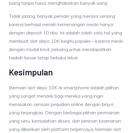
luang tanpa harus menghabiskan banyak uang.
Tidak jarang, banyak pemain yang merasa senang
karena berhasil meraih kemenangan meski hanya
dengan deposit 10 ribu. Ini adalah salah satu hal yang
membuat slot depo 10K begitu populer—karena meski
dengan modal kecil, peluang untuk mendapatkan
hadiah besar tetap terbuka lebar.
Kesimpulan
Bermain slot depo 10K di smartphone adalah pilihan
yang sangat menarik bagi mereka yang ingin
merasakan sensasi perjudian online dengan biaya
yang terjangkau. Dengan berbagai pilihan permainan
yang seru, kemudahan akses, dan jaminan keamanan
yang diberikan oleh platform terpercaya, bermain slot