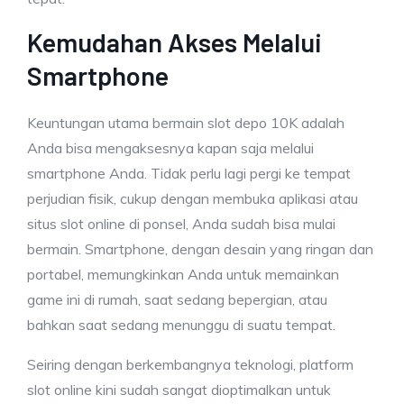
Kemudahan Akses Melalui
Smartphone
Keuntungan utama bermain slot depo 10K adalah
Anda bisa mengaksesnya kapan saja melalui
smartphone Anda. Tidak perlu lagi pergi ke tempat
perjudian fisik, cukup dengan membuka aplikasi atau
situs slot online di ponsel, Anda sudah bisa mulai
bermain. Smartphone, dengan desain yang ringan dan
portabel, memungkinkan Anda untuk memainkan
game ini di rumah, saat sedang bepergian, atau
bahkan saat sedang menunggu di suatu tempat.
Seiring dengan berkembangnya teknologi, platform
slot online kini sudah sangat dioptimalkan untuk