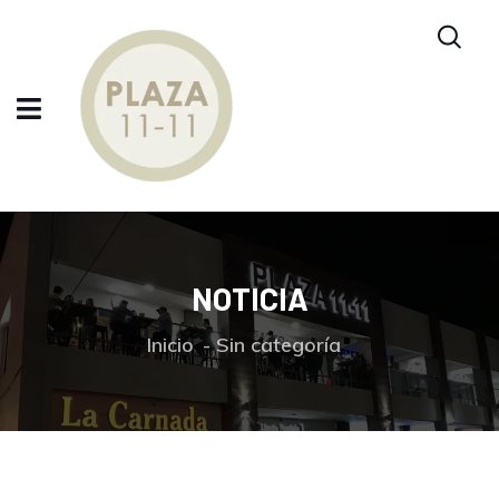
NOTICIA
Inicio
Sin categoría