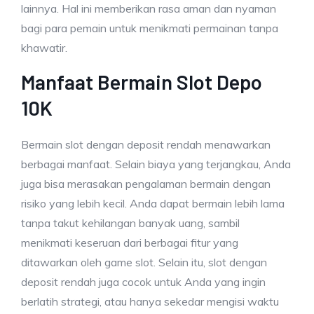
lainnya. Hal ini memberikan rasa aman dan nyaman
bagi para pemain untuk menikmati permainan tanpa
khawatir.
Manfaat Bermain Slot Depo
10K
Bermain slot dengan deposit rendah menawarkan
berbagai manfaat. Selain biaya yang terjangkau, Anda
juga bisa merasakan pengalaman bermain dengan
risiko yang lebih kecil. Anda dapat bermain lebih lama
tanpa takut kehilangan banyak uang, sambil
menikmati keseruan dari berbagai fitur yang
ditawarkan oleh game slot. Selain itu, slot dengan
deposit rendah juga cocok untuk Anda yang ingin
berlatih strategi, atau hanya sekedar mengisi waktu