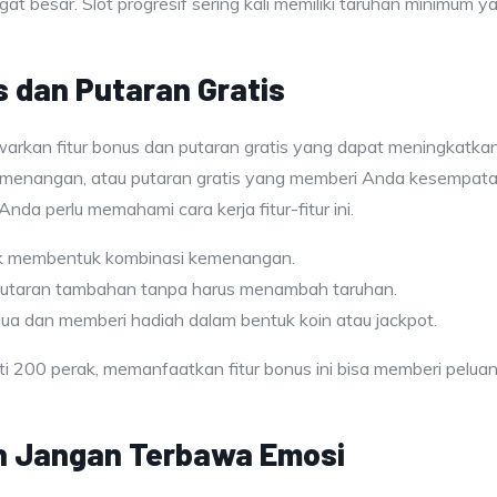
t besar. Slot progresif sering kali memiliki taruhan minimum ya
 dan Putaran Gratis
arkan fitur bonus dan putaran gratis yang dapat meningkatkan 
a kemenangan, atau putaran gratis yang memberi Anda kesem
nda perlu memahami cara kerja fitur-fitur ini.
uk membentuk kombinasi kemenangan.
utaran tambahan tanpa harus menambah taruhan.
edua dan memberi hadiah dalam bentuk koin atau jackpot.
erti 200 perak, memanfaatkan fitur bonus ini bisa memberi pe
n Jangan Terbawa Emosi