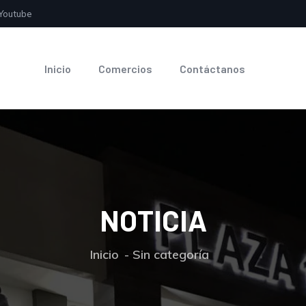
Youtube
Inicio
Comercios
Contáctanos
NOTICIA
Inicio
Sin categoría