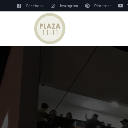
Facebook
Insragram
Pinterest