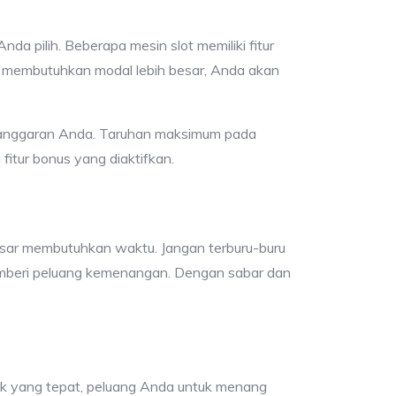
 pilih. Beberapa mesin slot memiliki fitur
 membutuhkan modal lebih besar, Anda akan
n anggaran Anda. Taruhan maksimum pada
itur bonus yang diaktifkan.
besar membutuhkan waktu. Jangan terburu-buru
mberi peluang kemenangan. Dengan sabar dan
ik yang tepat, peluang Anda untuk menang