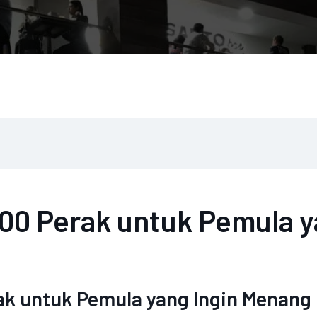
200 Perak untuk Pemula 
rak untuk Pemula yang Ingin Menang