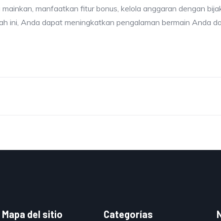
mainkan, manfaatkan fitur bonus, kelola anggaran dengan bijak,
kah ini, Anda dapat meningkatkan pengalaman bermain Anda 
Mapa del sitio
Categorías