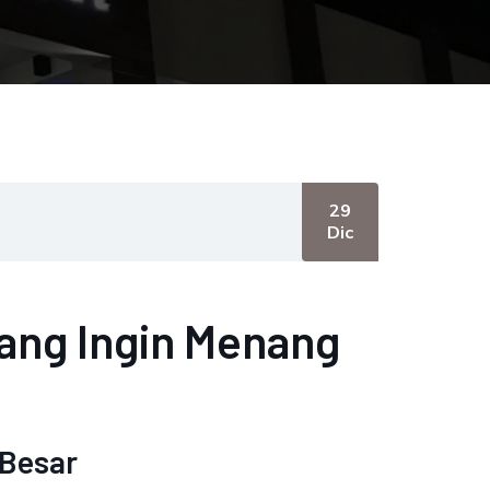
29
Dic
yang Ingin Menang
 Besar