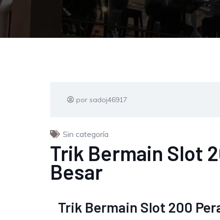
por sadoj46917
Sin categoría
Trik Bermain Slot 
Besar
Trik Bermain Slot 200 Pe