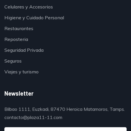
Celulares y Accesorios
Higiene y Cuidado Personal
Restaurantes
Reposteria
Seguridad Privada
Seguros
Viajes y turismo
Newsletter
Bilbao 1111, Euzkadi, 87470 Heroica Matamoros, Tamps.
contacto@plaza11-11.com