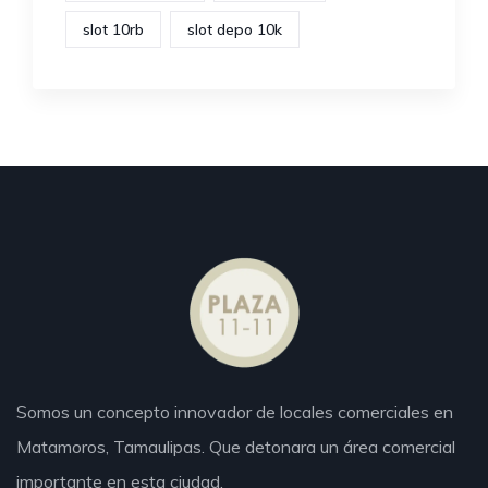
slot 10rb
slot depo 10k
Somos un concepto innovador de locales comerciales en
Matamoros,
Tamaulipas.
Que detonara un área comercial
importante en esta ciudad.