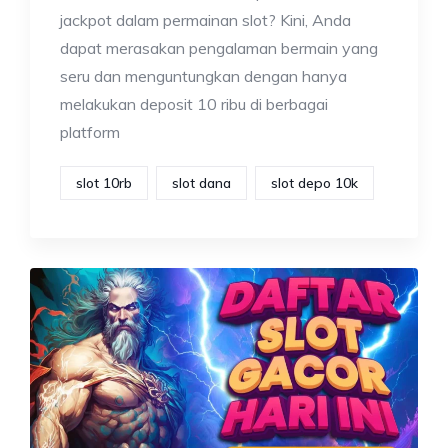
jackpot dalam permainan slot? Kini, Anda
dapat merasakan pengalaman bermain yang
seru dan menguntungkan dengan hanya
melakukan deposit 10 ribu di berbagai
platform
slot 10rb
slot dana
slot depo 10k