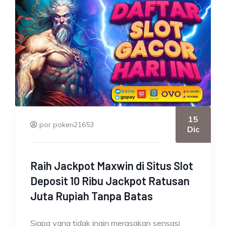
15
por poken21653
Dic
Raih Jackpot Maxwin di Situs Slot
Deposit 10 Ribu Jackpot Ratusan
Juta Rupiah Tanpa Batas
Siapa yang tidak ingin merasakan sensasi