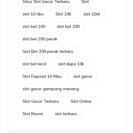
Situs Slot Gacor Terbaru
Slot
slot 10 ribu
Slot 10K
slot 10rb
slot bet 100
slot bet 200
slot bet 200 perak
Slot Bet 200 perak terbaru
slot bet kecil
slot depo 10k
Slot Deposit 10 Ribu
slot gacor
slot gacor gampang menang
Slot Gacor Terbaru
Slot Online
Slot Resmi
slot terbaru