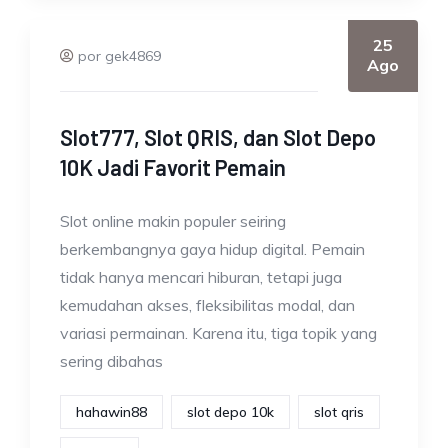
25
por gek4869
Ago
Slot777, Slot QRIS, dan Slot Depo
10K Jadi Favorit Pemain
Slot online makin populer seiring
berkembangnya gaya hidup digital. Pemain
tidak hanya mencari hiburan, tetapi juga
kemudahan akses, fleksibilitas modal, dan
variasi permainan. Karena itu, tiga topik yang
sering dibahas
hahawin88
slot depo 10k
slot qris