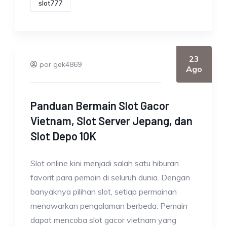
slot777
23
por gek4869
Ago
Panduan Bermain Slot Gacor
Vietnam, Slot Server Jepang, dan
Slot Depo 10K
Slot online kini menjadi salah satu hiburan
favorit para pemain di seluruh dunia. Dengan
banyaknya pilihan slot, setiap permainan
menawarkan pengalaman berbeda. Pemain
dapat mencoba slot gacor vietnam yang